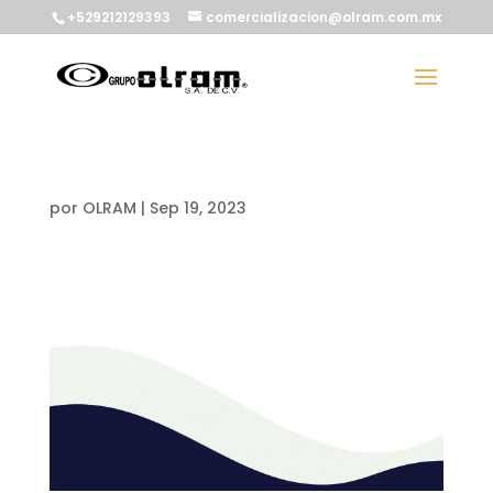
+529212129393
comercializacion@olram.com.mx
por
OLRAM
|
Sep 19, 2023