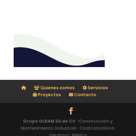
Quienes somos
Servicios
Proyectos
Contacto
Grupo OLRAM SA de CV
-Construcción y
Mantenimiento Industrial- Coatzacoalcos,
Veracruz; México