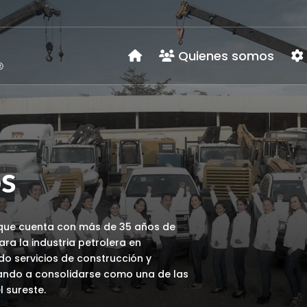
Quienes somos
s
 que cuenta con más de 35 años de
ara la industria petrolera en
do servicios de construcción y
egando a consolidarse como una de las
 sureste.