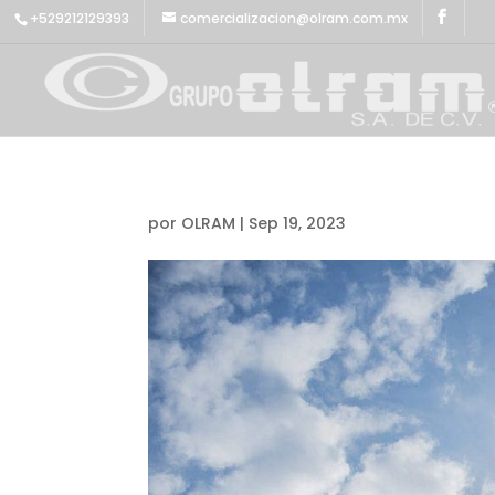
+529212129393
comercializacion@olram.com.mx
por
OLRAM
|
Sep 19, 2023