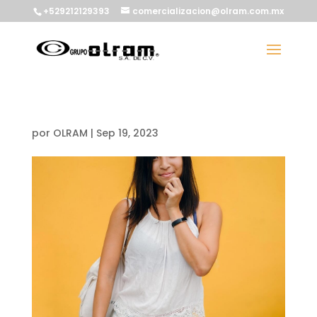
+529212129393
comercializacion@olram.com.mx
por
OLRAM
|
Sep 19, 2023