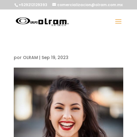
+529212129393
comercializacion@olram.com.mx
por
OLRAM
|
Sep 19, 2023