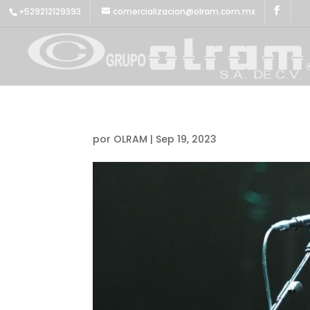
+529212129393
comercializacion@olram.com.mx
por
OLRAM
|
Sep 19, 2023