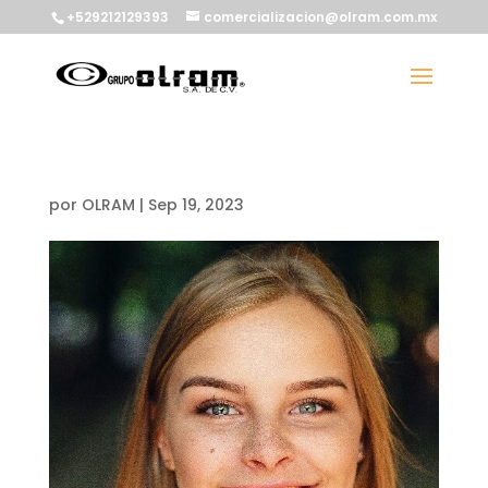
+529212129393
comercializacion@olram.com.mx
por
OLRAM
|
Sep 19, 2023