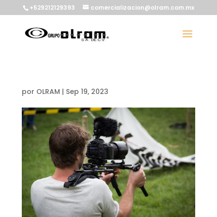
+529212129393
comercializacion@olram.com.mx
por
OLRAM
|
Sep 19, 2023