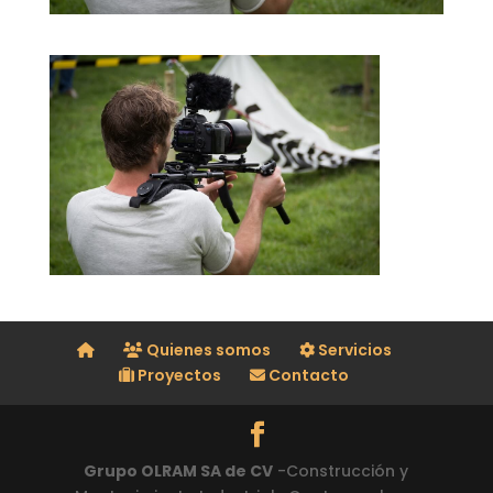
Quienes somos
Servicios
Proyectos
Contacto
Grupo OLRAM SA de CV
-Construcción y