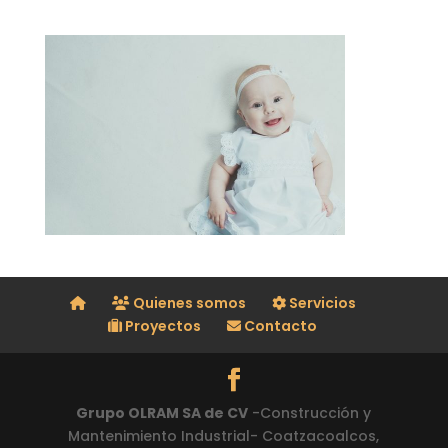
Quienes somos
Servicios
Proyectos
Contacto
Grupo OLRAM SA de CV
-Construcción y
Mantenimiento Industrial- Coatzacoalcos,