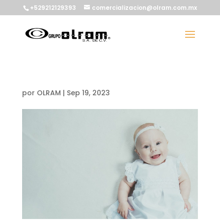
+529212129393
comercializacion@olram.com.mx
por
OLRAM
|
Sep 19, 2023