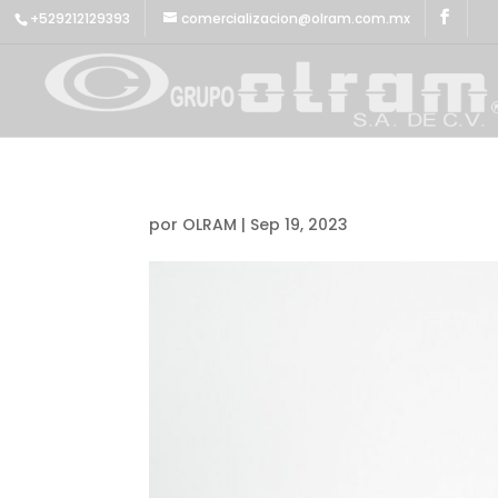
+529212129393
comercializacion@olram.com.mx
por
OLRAM
|
Sep 19, 2023