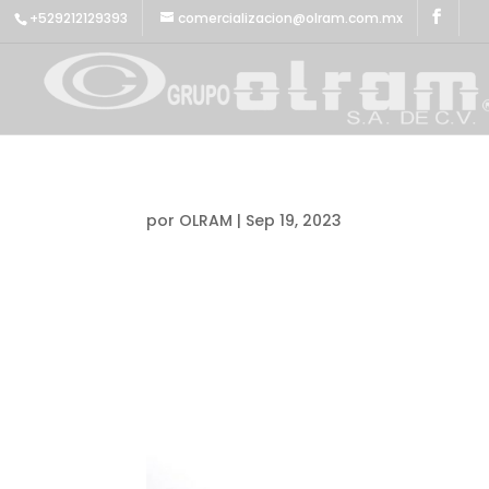
+529212129393
comercializacion@olram.com.mx
por
OLRAM
|
Sep 19, 2023