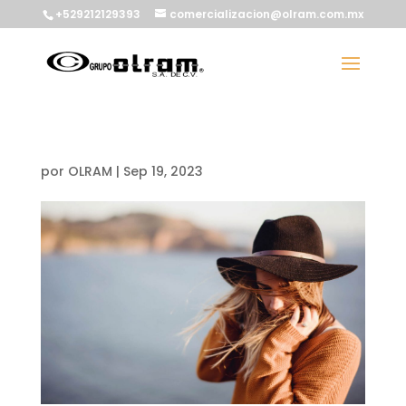
+529212129393
comercializacion@olram.com.mx
por
OLRAM
|
Sep 19, 2023