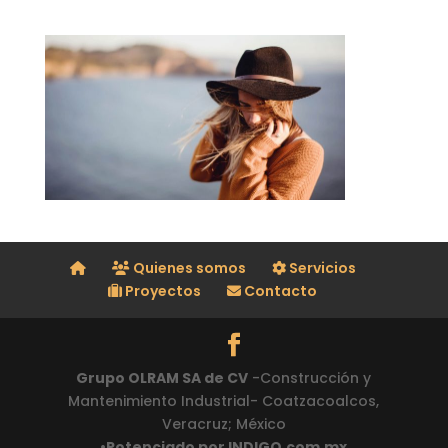
Quienes somos
Servicios
Proyectos
Contacto
Grupo OLRAM SA de CV
-Construcción y
Mantenimiento Industrial- Coatzacoalcos,
Veracruz; México
•Potenciado por INDIGO.com.mx