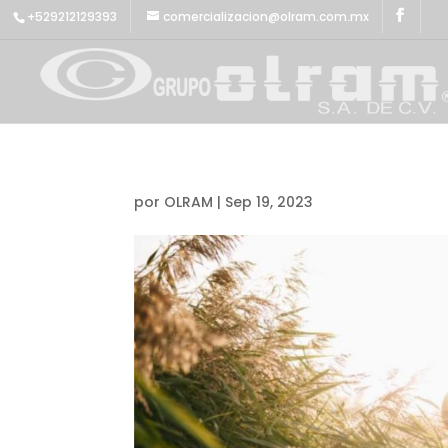
+529212129393
comercializacion@olram.com.mx
por
OLRAM
|
Sep 19, 2023