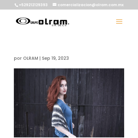
+529212129393
comercializacion@olram.com.mx
por
OLRAM
|
Sep 19, 2023