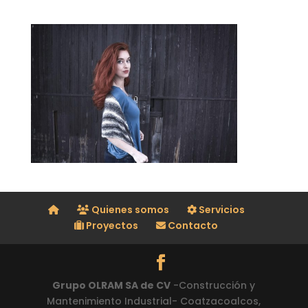
Quienes somos
Servicios
Proyectos
Contacto
Grupo OLRAM SA de CV
-Construcción y
Mantenimiento Industrial- Coatzacoalcos,