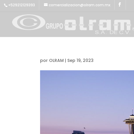
+529212129393
comercializacion@olram.com.mx
por
OLRAM
|
Sep 19, 2023