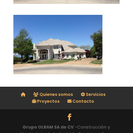
Quienes somos
Servicios
Proyectos
Contacto
Grupo OLRAM SA de CV
-Construcción y