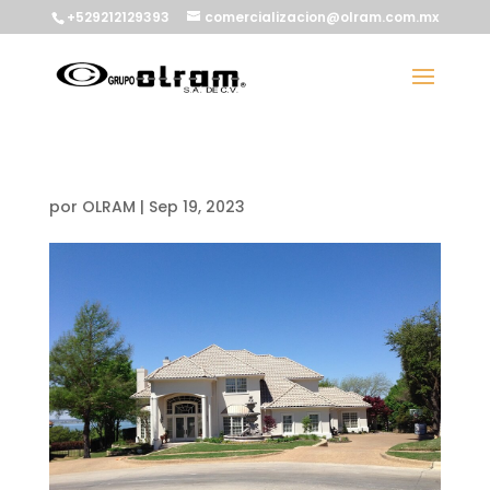
+529212129393
comercializacion@olram.com.mx
por
OLRAM
|
Sep 19, 2023