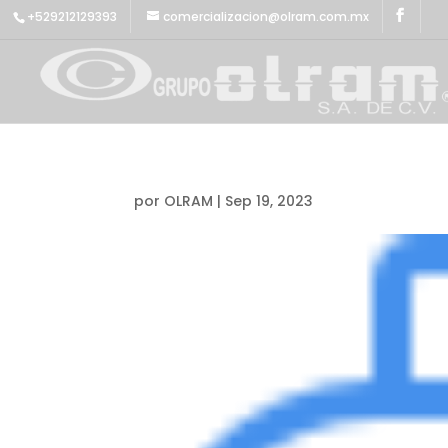
+529212129393
comercializacion@olram.com.mx
por
OLRAM
|
Sep 19, 2023