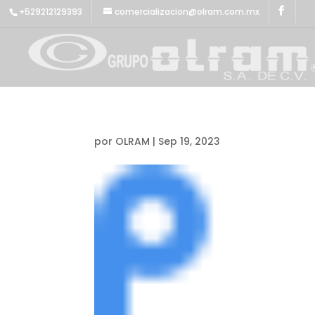
+529212129393
comercializacion@olram.com.mx
por
OLRAM
|
Sep 19, 2023