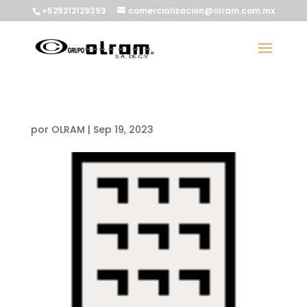
+529212129393
comercializacion@olram.com.mx
por
OLRAM
|
Sep 19, 2023