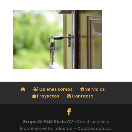
Quienes somos
Servicios
Proyectos
Contacto
Grupo OLRAM SA de CV
-Construcción y
Mantenimiento Industrial- Coatzacoalcos,