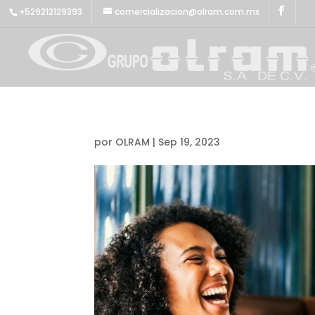
+529212129393
comercializacion@olram.com.mx
por
OLRAM
|
Sep 19, 2023