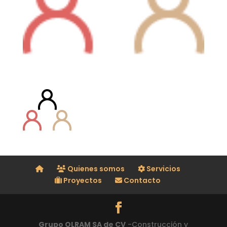
Quienes somos
Servicios
Proyectos
Contacto
Grupo OLRAM SA de CV
-Construcción y