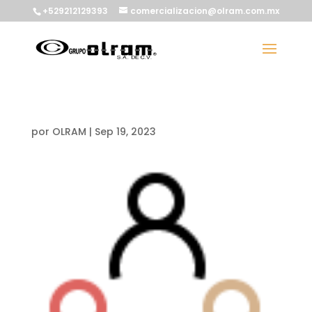
+529212129393
comercializacion@olram.com.mx
por
OLRAM
|
Sep 19, 2023