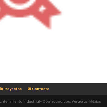
Proyectos
Contacto
ntenimiento Industrial- Coatzacoalcos, Veracruz; México