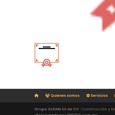
Quienes somos
Servicios
Grupo OLRAM SA de CV
-Construcción y Ma
•Potenciado por INDIGO.com.mx