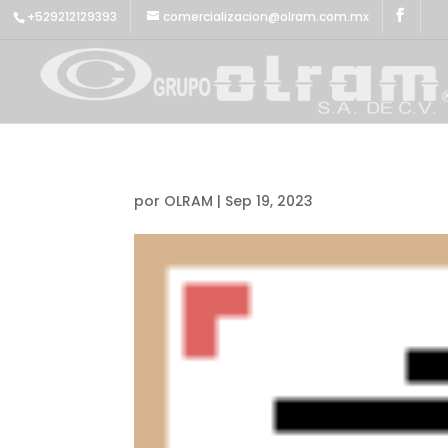
+529212129393
comercializacion@olram.com.mx
por
OLRAM
|
Sep 19, 2023