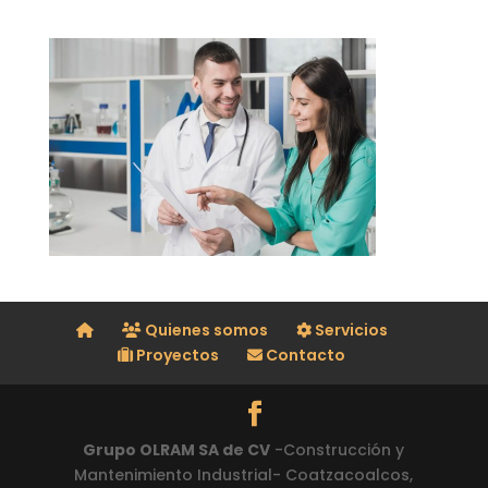
Quienes somos
Servicios
Proyectos
Contacto
Grupo OLRAM SA de CV
-Construcción y
Mantenimiento Industrial- Coatzacoalcos,