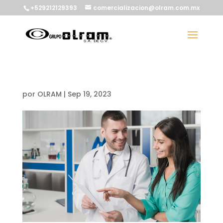
+529212129393
comercializacion@olram.com.mx
por
OLRAM
|
Sep 19, 2023