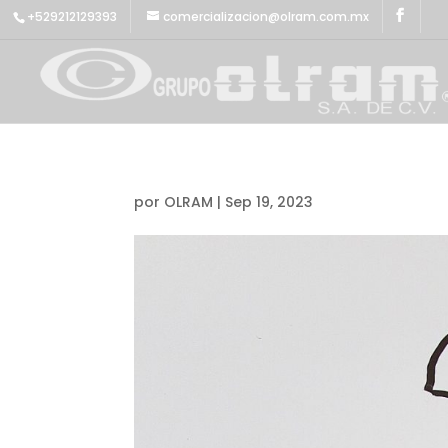
+529212129393
comercializacion@olram.com.mx
por
OLRAM
|
Sep 19, 2023