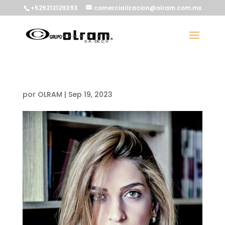
+529212129393
comercializacion@olram.com.mx
por
OLRAM
|
Sep 19, 2023