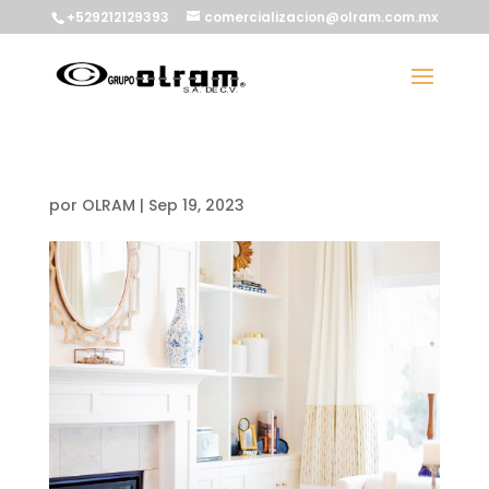
+529212129393
comercializacion@olram.com.mx
por
OLRAM
|
Sep 19, 2023