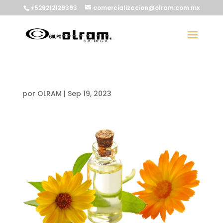
+529212129393
comercializacion@olram.com.mx
por
OLRAM
|
Sep 19, 2023