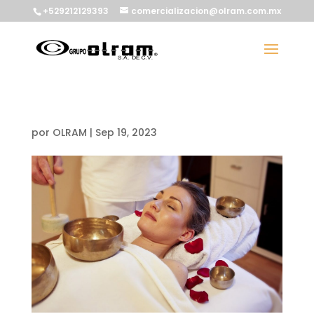
+529212129393
comercializacion@olram.com.mx
por
OLRAM
|
Sep 19, 2023