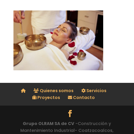
Quienes somos
Servicios
Proyectos
Contacto
Grupo OLRAM SA de CV
-Construcción y
Mantenimiento Industrial- Coatzacoalcos,