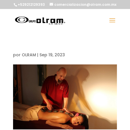
+529212129393
comercializacion@olram.com.mx
por
OLRAM
|
Sep 19, 2023