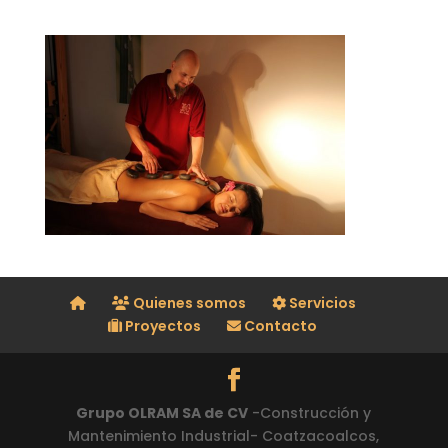
Quienes somos
Servicios
Proyectos
Contacto
Grupo OLRAM SA de CV
-Construcción y
Mantenimiento Industrial- Coatzacoalcos,