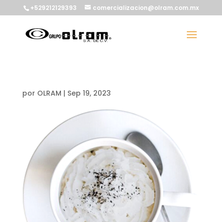
+529212129393
comercializacion@olram.com.mx
por
OLRAM
|
Sep 19, 2023