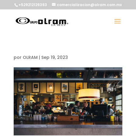
+529212129393
comercializacion@olram.com.mx
por
OLRAM
|
Sep 19, 2023