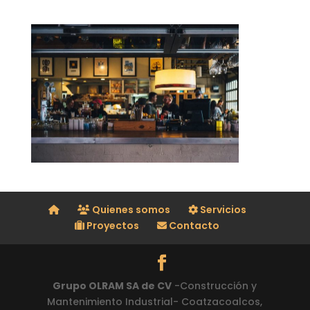
Quienes somos
Servicios
Proyectos
Contacto
Grupo OLRAM SA de CV
-Construcción y
Mantenimiento Industrial- Coatzacoalcos,