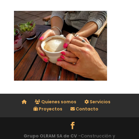
Quienes somos
Servicios
Proyectos
Contacto
Grupo OLRAM SA de CV
-Construcción y