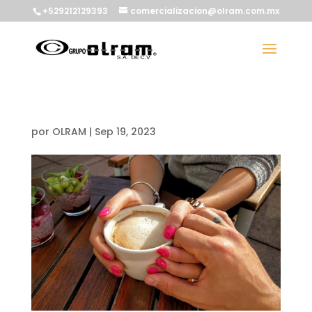
+529212129393
comercializacion@olram.com.mx
por
OLRAM
|
Sep 19, 2023