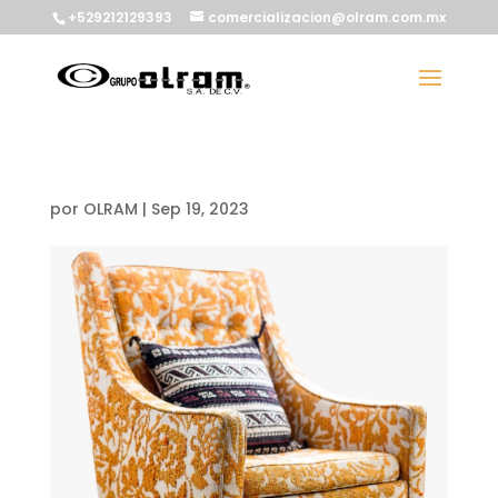
+529212129393
comercializacion@olram.com.mx
por
OLRAM
|
Sep 19, 2023