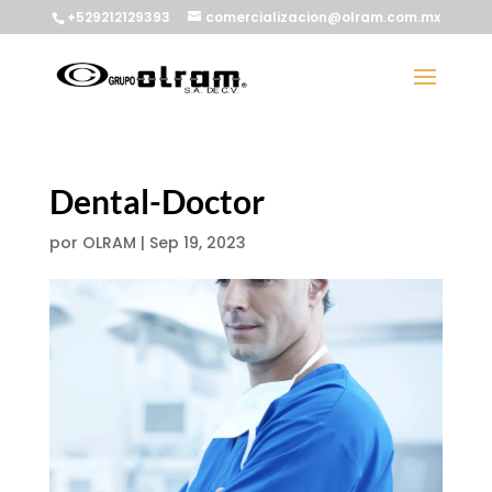
+529212129393
comercializacion@olram.com.mx
Dental-Doctor
por
OLRAM
|
Sep 19, 2023