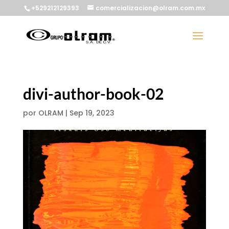
+529212129393
comercializacion@olram.com.mx
divi-author-book-02
por
OLRAM
|
Sep 19, 2023