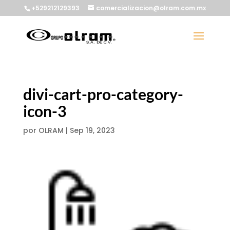
+529212129393
comercializacion@olram.com.mx
divi-cart-pro-category-
icon-3
por
OLRAM
|
Sep 19, 2023