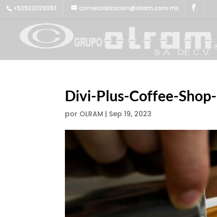
+529212129393
comercializacion@olram.com.mx
Divi-Plus-Coffee-Shop
por
OLRAM
|
Sep 19, 2023