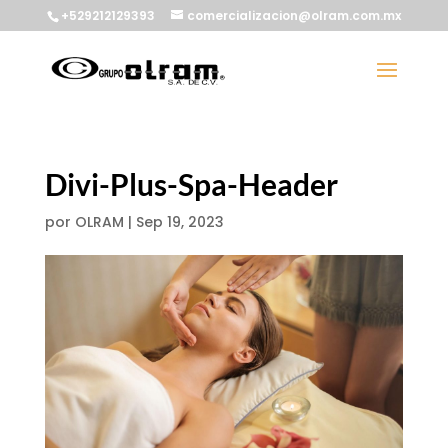
+529212129393
comercializacion@olram.com.mx
Divi-Plus-Spa-Header
por
OLRAM
|
Sep 19, 2023