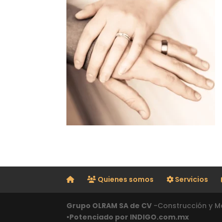
Quienes somos
Servicios
Grupo OLRAM SA de CV
-Construcción y Ma
•Potenciado por INDIGO.com.mx