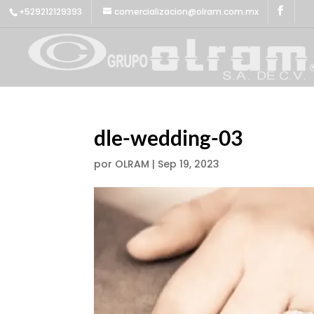
+529212129393
comercializacion@olram.com.mx
dle-wedding-03
por
OLRAM
|
Sep 19, 2023