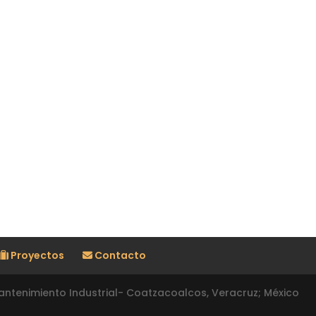
Proyectos
Contacto
ntenimiento Industrial- Coatzacoalcos, Veracruz; México