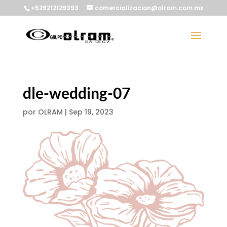
+529212129393
comercializacion@olram.com.mx
dle-wedding-07
por
OLRAM
|
Sep 19, 2023