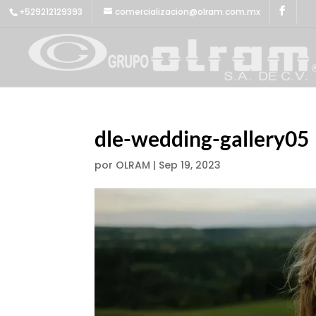
+529212129393
comercializacion@olram.com.mx
dle-wedding-gallery05
por
OLRAM
|
Sep 19, 2023