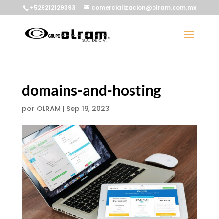
+529212129393
comercializacion@olram.com.mx
domains-and-hosting
por
OLRAM
|
Sep 19, 2023