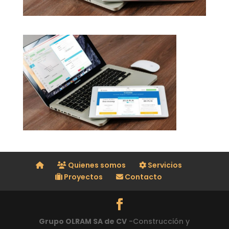
Quienes somos
Servicios
Proyectos
Contacto
Grupo OLRAM SA de CV
-Construcción y