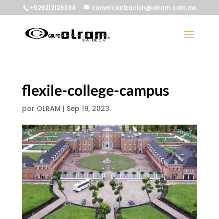
+529212129393
comercializacion@olram.com.mx
flexile-college-campus
por
OLRAM
|
Sep 19, 2023