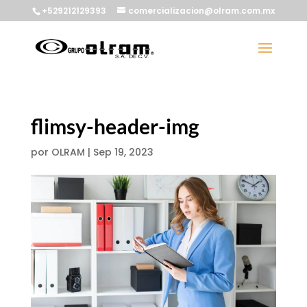
+529212129393
comercializacion@olram.com.mx
flimsy-header-img
por
OLRAM
|
Sep 19, 2023