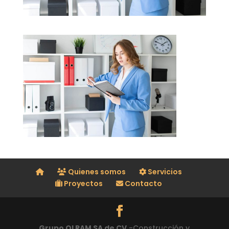
Quienes somos
Servicios
Proyectos
Contacto
Grupo OLRAM SA de CV
-Construcción y