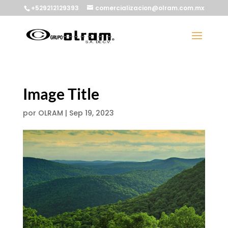
+529212129393
comercializacion@olram.com.mx
Image Title
por
OLRAM
|
Sep 19, 2023