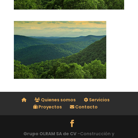
Quienes somos
Servicios
Proyectos
Contacto
Grupo OLRAM SA de CV
-Construcción y