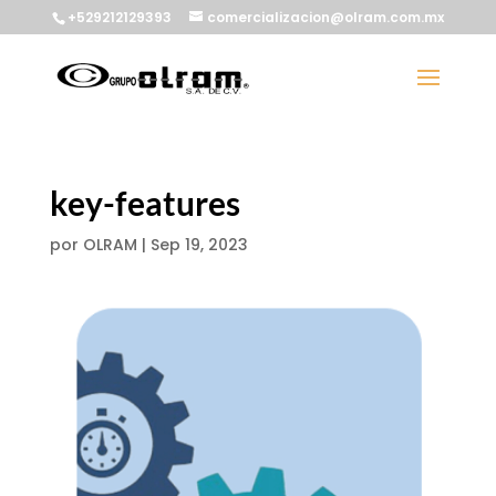
+529212129393
comercializacion@olram.com.mx
key-features
por
OLRAM
|
Sep 19, 2023