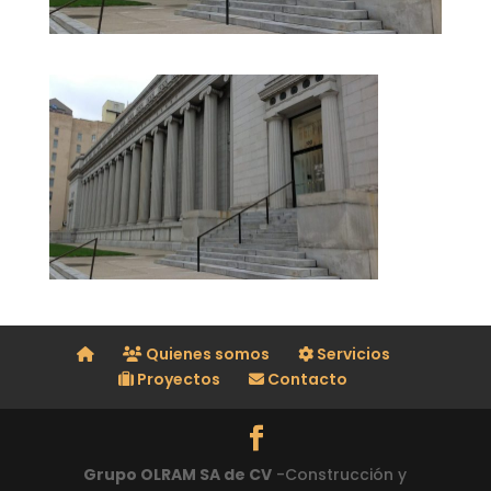
Quienes somos
Servicios
Proyectos
Contacto
Grupo OLRAM SA de CV
-Construcción y