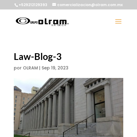
+529212129393
comercializacion@olram.com.mx
Law-Blog-3
por
OLRAM
|
Sep 19, 2023