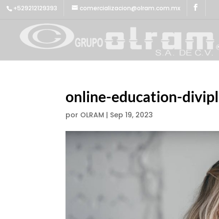
+529212129393
comercializacion@olram.com.mx
online-education-divipl
por
OLRAM
|
Sep 19, 2023