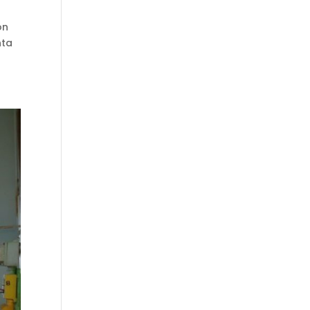
ón
nta