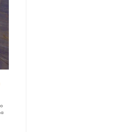
a
mo
na