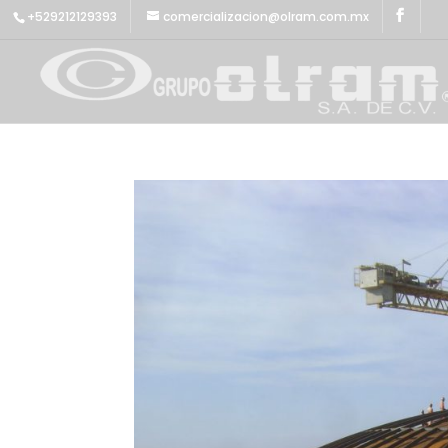
+529212129393
comercializacion@olram.com.mx